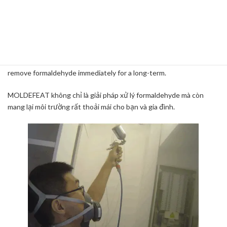
Nếu bạn đã có một số triệu chứng của Hội chứng nhà ốm ốc hoặc
bạn lo lắng về vấn đề formaldehyde, bạn nên sử dụng "lớp phủ loại
bỏ formaldehyde MOLDEFEAT" làm giải pháp.
You can apply "Formaldehyde removal coating MOLDEFEAT" to
walls, ceiling, and furniture in your room, then Moldefeat starts to
remove formaldehyde immediately for a long-term.
MOLDEFEAT không chỉ là giải pháp xử lý formaldehyde mà còn
mang lại môi trường rất thoải mái cho bạn và gia đình.