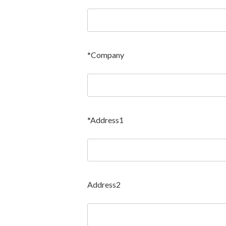
*Company
*Address1
Address2