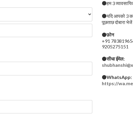
●हम 3 व्यावसायिक 
●यदि आपको 3 कार्यद
पूछताछ दोबारा भेजें
●फ़ोन
+91 78381965
9205275151
●सीधा ईमेल:
shubhanshi@
●WhatsApp:
https://wa.m