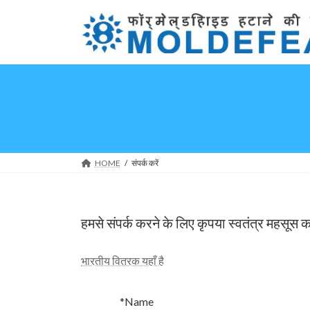
コ
ナ
ン
ビ
テ
ゲ
ン
ー
ツ
シ
へ
ョ
ス
ン
キ
に
ッ
移
プ
動
HOME
संपर्क करें
हमसे संपर्क करने के लिए कृपया स्वतंत्र महसूस क
भारतीय वितरक यहाँ है
*Name